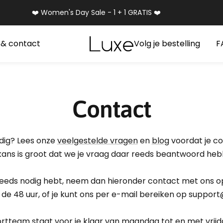
❤️ Women's Day Sale - 1 + 1 GRATIS ❤️
Luxe
 & contact
Volg je bestelling
F
Cosmetics
Netherlands
Contact
odig? Lees onze
veelgestelde vragen
en
blog
voordat je c
kans is groot dat we je vraag daar reeds beantwoord heb
steeds nodig hebt, neem dan hieronder contact met ons o
de 48 uur, of je kunt ons per e-mail bereiken op support
team staat voor je klaar van maandag tot en met vrijdag