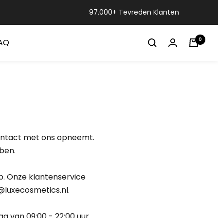
97.000+ Tevreden Klanten
0
AQ
ontact met ons opneemt.
ben.
p. Onze klantenservice
@luxecosmetics.nl.
 van 09:00 - 22:00 uur.